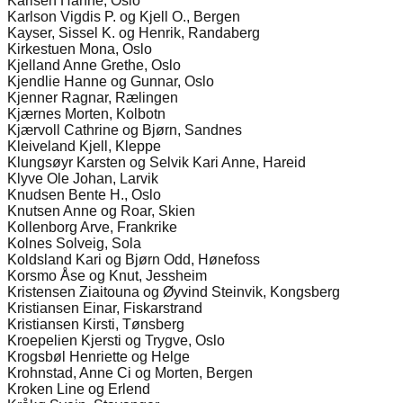
Karlsen Hanne, Oslo
Karlson Vigdis P. og Kjell O., Bergen
Kayser, Sissel K. og Henrik, Randaberg
Kirkestuen Mona, Oslo
Kjelland Anne Grethe, Oslo
Kjendlie Hanne og Gunnar, Oslo
Kjenner Ragnar, Rælingen
Kjærnes Morten, Kolbotn
Kjærvoll Cathrine og Bjørn, Sandnes
Kleiveland Kjell, Kleppe
Klungsøyr Karsten og Selvik Kari Anne, Hareid
Klyve Ole Johan, Larvik
Knudsen Bente H., Oslo
Knutsen Anne og Roar, Skien
Kollenborg Arve, Frankrike
Kolnes Solveig, Sola
Koldsland Kari og Bjørn Odd, Hønefoss
Korsmo Åse og Knut, Jessheim
Kristensen Ziaitouna og Øyvind Steinvik, Kongsberg
Kristiansen Einar, Fiskarstrand
Kristiansen Kirsti, Tønsberg
Kroepelien Kjersti og Trygve, Oslo
Krogsbøl Henriette og Helge
Krohnstad, Anne Ci og Morten, Bergen
Kroken Line og Erlend