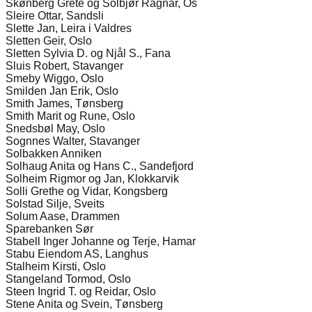
Skønberg Grete og Solbjør Ragnar, Os
Sleire Ottar, Sandsli
Slette Jan, Leira i Valdres
Sletten Geir, Oslo
Sletten Sylvia D. og Njål S., Fana
Sluis Robert, Stavanger
Smeby Wiggo, Oslo
Smilden Jan Erik, Oslo
Smith James, Tønsberg
Smith Marit og Rune, Oslo
Snedsbøl May, Oslo
Sognnes Walter, Stavanger
Solbakken Anniken
Solhaug Anita og Hans C., Sandefjord
Solheim Rigmor og Jan, Klokkarvik
Solli Grethe og Vidar, Kongsberg
Solstad Silje, Sveits
Solum Aase, Drammen
Sparebanken Sør
Stabell Inger Johanne og Terje, Hamar
Stabu Eiendom AS, Langhus
Stalheim Kirsti, Oslo
Stangeland Tormod, Oslo
Steen Ingrid T. og Reidar, Oslo
Stene Anita og Svein, Tønsberg