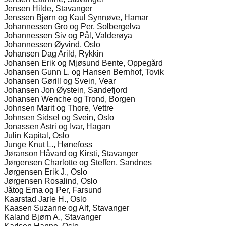
Jensen Hilde, Stavanger
Jenssen Bjørn og Kaul Synnøve, Hamar
Johannessen Gro og Per, Solbergelva
Johannessen Siv og Pål, Valderøya
Johannessen Øyvind, Oslo
Johansen Dag Arild, Rykkin
Johansen Erik og Mjøsund Bente, Oppegård
Johansen Gunn L. og Hansen Bernhof, Tovik
Johansen Gørill og Svein, Vear
Johansen Jon Øystein, Sandefjord
Johansen Wenche og Trond, Borgen
Johnsen Marit og Thore, Vettre
Johnsen Sidsel og Svein, Oslo
Jonassen Astri og Ivar, Hagan
Julin Kapital, Oslo
Junge Knut L., Hønefoss
Jøranson Håvard og Kirsti, Stavanger
Jørgensen Charlotte og Steffen, Sandnes
Jørgensen Erik J., Oslo
Jørgensen Rosalind, Oslo
Jåtog Erna og Per, Farsund
Kaarstad Jarle H., Oslo
Kaasen Suzanne og Alf, Stavanger
Kaland Bjørn A., Stavanger