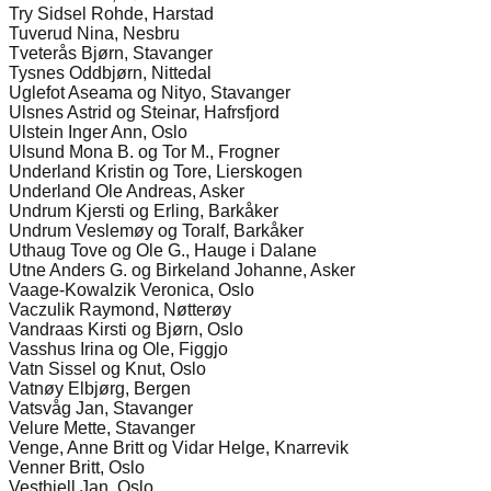
Try Sidsel Rohde, Harstad
Tuverud Nina, Nesbru
Tveterås Bjørn, Stavanger
Tysnes Oddbjørn, Nittedal
Uglefot Aseama og Nityo, Stavanger
Ulsnes Astrid og Steinar, Hafrsfjord
Ulstein Inger Ann, Oslo
Ulsund Mona B. og Tor M., Frogner
Underland Kristin og Tore, Lierskogen
Underland Ole Andreas, Asker
Undrum Kjersti og Erling, Barkåker
Undrum Veslemøy og Toralf, Barkåker
Uthaug Tove og Ole G., Hauge i Dalane
Utne Anders G. og Birkeland Johanne, Asker
Vaage-Kowalzik Veronica, Oslo
Vaczulik Raymond, Nøtterøy
Vandraas Kirsti og Bjørn, Oslo
Vasshus Irina og Ole, Figgjo
Vatn Sissel og Knut, Oslo
Vatnøy Elbjørg, Bergen
Vatsvåg Jan, Stavanger
Velure Mette, Stavanger
Venge, Anne Britt og Vidar Helge, Knarrevik
Venner Britt, Oslo
Vesthjell Jan, Oslo