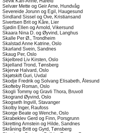
Sevik Kari-Anne, Hareid
Selvær Mette og Geir Arne, Hundvåg
Severeide Jorunn og Egil, Haugesund
Sindland Sissel og Ove, Kristiansand
Sivertsen Brit og Kåre, Lier
Sjødin Ellen og Arnold, Vikersund
Skaara Nina D. og Øyvind, Langhus
Skalle Per Ø., Trondheim
Skalstad Anne Katrine, Oslo
Skarland Svein, Sandnes
Skaug Per, Oslo
Skjelbred Liv Kirsten, Oslo
Skjelland Trond, Tønsberg
Skjervø Halvard, Oslo
Skjøtskift Guri, Uvdal
Skodje Fredrik og Solvang Elisabeth, Ålesund
Skofteby Roman, Oslo
Skogli Tommy og Gravli Thora, Bruvoll
Skogrand Øyvind, Oslo
Skogseth Ingvill, Stavanger
Skolby Inger, Raufoss
Skorge Beate og Wenche, Oslo
Skrabeklev Gerd og Finn, Porsgrunn
Skretting Arnstein og Hilde, Sandnes
Skråning Britt og Gyrd, Tønsberg