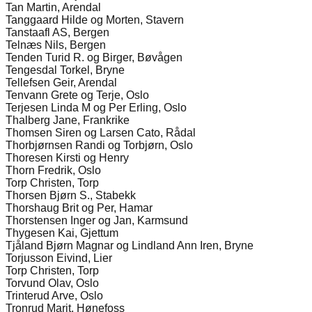
Tan Martin, Arendal
Tanggaard Hilde og Morten, Stavern
Tanstaafl AS, Bergen
Telnæs Nils, Bergen
Tenden Turid R. og Birger, Bøvågen
Tengesdal Torkel, Bryne
Tellefsen Geir, Arendal
Tenvann Grete og Terje, Oslo
Terjesen Linda M og Per Erling, Oslo
Thalberg Jane, Frankrike
Thomsen Siren og Larsen Cato, Rådal
Thorbjørnsen Randi og Torbjørn, Oslo
Thoresen Kirsti og Henry
Thorn Fredrik, Oslo
Torp Christen, Torp
Thorsen Bjørn S., Stabekk
Thorshaug Brit og Per, Hamar
Thorstensen Inger og Jan, Karmsund
Thygesen Kai, Gjettum
Tjåland Bjørn Magnar og Lindland Ann Iren, Bryne
Torjusson Eivind, Lier
Torp Christen, Torp
Torvund Olav, Oslo
Trinterud Arve, Oslo
Tronrud Marit, Hønefoss