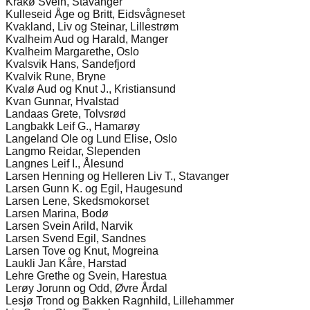
Kråkø Svein, Stavanger
Kulleseid Åge og Britt, Eidsvågneset
Kvakland, Liv og Steinar, Lillestrøm
Kvalheim Aud og Harald, Manger
Kvalheim Margarethe, Oslo
Kvalsvik Hans, Sandefjord
Kvalvik Rune, Bryne
Kvalø Aud og Knut J., Kristiansund
Kvan Gunnar, Hvalstad
Landaas Grete, Tolvsrød
Langbakk Leif G., Hamarøy
Langeland Ole og Lund Elise, Oslo
Langmo Reidar, Slependen
Langnes Leif I., Ålesund
Larsen Henning og Helleren Liv T., Stavanger
Larsen Gunn K. og Egil, Haugesund
Larsen Lene, Skedsmokorset
Larsen Marina, Bodø
Larsen Svein Arild, Narvik
Larsen Svend Egil, Sandnes
Larsen Tove og Knut, Mogreina
Laukli Jan Kåre, Harstad
Lehre Grethe og Svein, Harestua
Lerøy Jorunn og Odd, Øvre Årdal
Lesjø Trond og Bakken Ragnhild, Lillehammer