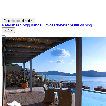
Finn eiendom/Land
Referanser
Trygg handel
Om oss
Nyheter
Bestill visning
🇳🇴