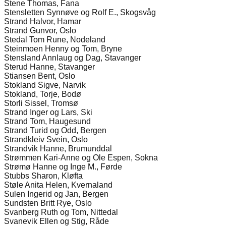
Stene Thomas, Fana
Stensletten Synnøve og Rolf E., Skogsvåg
Strand Halvor, Hamar
Strand Gunvor, Oslo
Stedal Tom Rune, Nodeland
Steinmoen Henny og Tom, Bryne
Stensland Annlaug og Dag, Stavanger
Sterud Hanne, Stavanger
Stiansen Bent, Oslo
Stokland Sigve, Narvik
Stokland, Torje, Bodø
Storli Sissel, Tromsø
Strand Inger og Lars, Ski
Strand Tom, Haugesund
Strand Turid og Odd, Bergen
Strandkleiv Svein, Oslo
Strandvik Hanne, Brumunddal
Strømmen Kari-Anne og Ole Espen, Sokna
Strømø Hanne og Inge M., Førde
Stubbs Sharon, Kløfta
Støle Anita Helen, Kvernaland
Sulen Ingerid og Jan, Bergen
Sundsten Britt Rye, Oslo
Svanberg Ruth og Tom, Nittedal
Svanevik Ellen og Stig, Råde