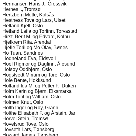
Hermansen Hans J., Gressvik
Hernes I., Tromsø
Hertzberg Mette, Kolsås
Hestness Tove og Lars, Ulset
Hetland Kjell, Oslo
Hetland Laila og Torfinn, Torvastad
Hirst, Berit M. og Edvard, Kolbu
Hjelkrem Rita, Arendal
Hjelle Toril og Mo Olav, Bønes
Ho Tuan, Sandnes
Hodneland Eva, Eidsvoll
Hoel Rigmor og Dagfinn, Ålesund
Hofsøy Oddbjørn, Oslo
Hogstvedt Miriam og Tore, Oslo
Hole Bente, Hokksund
Holland Ida M. og Petter F., Duken
Holm Karin og Bjørn, Eiksmarka
Holm Toril og William, Oslo
Holmen Knut, Oslo
Holth Inger og Roy, Granli
Holthe Elisabeth F. og Årstein, Jar
Horvei Stein, Tromsø
Hovelsrud Tove, Oslo
Hovseth Lars, Tønsberg
Howard James, Tønsberg