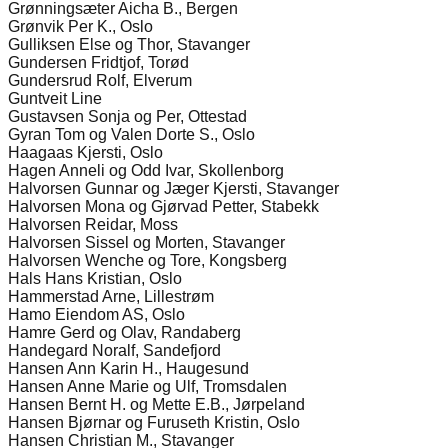
Grønningsæter Aicha B., Bergen
Grønvik Per K., Oslo
Gulliksen Else og Thor, Stavanger
Gundersen Fridtjof, Torød
Gundersrud Rolf, Elverum
Guntveit Line
Gustavsen Sonja og Per, Ottestad
Gyran Tom og Valen Dorte S., Oslo
Haagaas Kjersti, Oslo
Hagen Anneli og Odd Ivar, Skollenborg
Halvorsen Gunnar og Jæger Kjersti, Stavanger
Halvorsen Mona og Gjørvad Petter, Stabekk
Halvorsen Reidar, Moss
Halvorsen Sissel og Morten, Stavanger
Halvorsen Wenche og Tore, Kongsberg
Hals Hans Kristian, Oslo
Hammerstad Arne, Lillestrøm
Hamo Eiendom AS, Oslo
Hamre Gerd og Olav, Randaberg
Handegard Noralf, Sandefjord
Hansen Ann Karin H., Haugesund
Hansen Anne Marie og Ulf, Tromsdalen
Hansen Bernt H. og Mette E.B., Jørpeland
Hansen Bjørnar og Furuseth Kristin, Oslo
Hansen Christian M., Stavanger