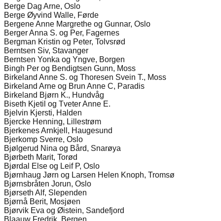
Berge Dag Arne, Oslo
Berge Øyvind Walle, Førde
Bergene Anne Margrethe og Gunnar, Oslo
Berger Anna S. og Per, Fagernes
Bergman Kristin og Peter, Tolvsrød
Berntsen Siv, Stavanger
Berntsen Yonka og Yngve, Borgen
Bingh Per og Bendigtsen Gunn, Moss
Birkeland Anne S. og Thoresen Svein T., Moss
Birkeland Arne og Brun Anne C, Paradis
Birkeland Bjørn K., Hundvåg
Biseth Kjetil og Tveter Anne E.
Bjelvin Kjersti, Halden
Bjercke Henning, Lillestrøm
Bjerkenes Arnkjell, Haugesund
Bjerkomp Sverre, Oslo
Bjølgerud Nina og Bård, Snarøya
Bjørbeth Marit, Torød
Bjørdal Else og Leif P, Oslo
Bjørnhaug Jørn og Larsen Helen Knoph, Tromsø
Bjørnsbråten Jorun, Oslo
Bjørseth Alf, Slependen
Bjørnå Berit, Mosjøen
Bjørvik Eva og Øistein, Sandefjord
Blaauw Fredrik, Bergen