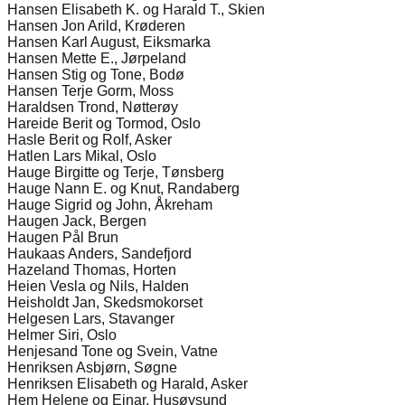
Hansen Elisabeth K. og Harald T., Skien
Hansen Jon Arild, Krøderen
Hansen Karl August, Eiksmarka
Hansen Mette E., Jørpeland
Hansen Stig og Tone, Bodø
Hansen Terje Gorm, Moss
Haraldsen Trond, Nøtterøy
Hareide Berit og Tormod, Oslo
Hasle Berit og Rolf, Asker
Hatlen Lars Mikal, Oslo
Hauge Birgitte og Terje, Tønsberg
Hauge Nann E. og Knut, Randaberg
Hauge Sigrid og John, Åkreham
Haugen Jack, Bergen
Haugen Pål Brun
Haukaas Anders, Sandefjord
Hazeland Thomas, Horten
Heien Vesla og Nils, Halden
Heisholdt Jan, Skedsmokorset
Helgesen Lars, Stavanger
Helmer Siri, Oslo
Henjesand Tone og Svein, Vatne
Henriksen Asbjørn, Søgne
Henriksen Elisabeth og Harald, Asker
Hem Helene og Einar, Husøysund