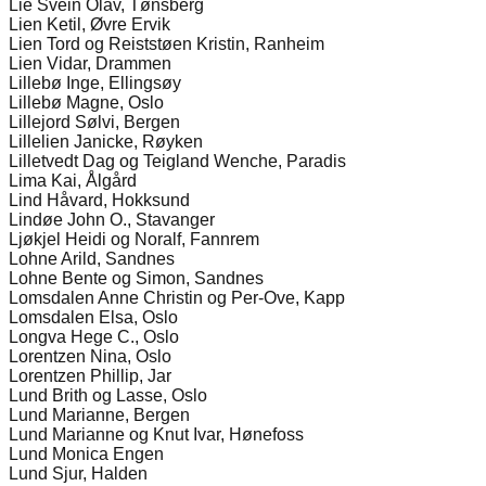
Lie Svein Olav, Tønsberg
Lien Ketil, Øvre Ervik
Lien Tord og Reiststøen Kristin, Ranheim
Lien Vidar, Drammen
Lillebø Inge, Ellingsøy
Lillebø Magne, Oslo
Lillejord Sølvi, Bergen
Lillelien Janicke, Røyken
Lilletvedt Dag og Teigland Wenche, Paradis
Lima Kai, Ålgård
Lind Håvard, Hokksund
Lindøe John O., Stavanger
Ljøkjel Heidi og Noralf, Fannrem
Lohne Arild, Sandnes
Lohne Bente og Simon, Sandnes
Lomsdalen Anne Christin og Per-Ove, Kapp
Lomsdalen Elsa, Oslo
Longva Hege C., Oslo
Lorentzen Nina, Oslo
Lorentzen Phillip, Jar
Lund Brith og Lasse, Oslo
Lund Marianne, Bergen
Lund Marianne og Knut Ivar, Hønefoss
Lund Monica Engen
Lund Sjur, Halden