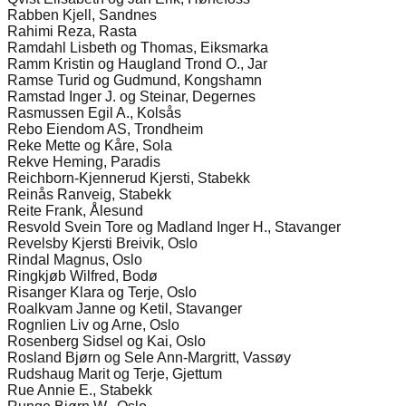
Rabben Kjell, Sandnes
Rahimi Reza, Rasta
Ramdahl Lisbeth og Thomas, Eiksmarka
Ramm Kristin og Haugland Trond O., Jar
Ramse Turid og Gudmund, Kongshamn
Ramstad Inger J. og Steinar, Degernes
Rasmussen Egil A., Kolsås
Rebo Eiendom AS, Trondheim
Reke Mette og Kåre, Sola
Rekve Heming, Paradis
Reichborn-Kjennerud Kjersti, Stabekk
Reinås Ranveig, Stabekk
Reite Frank, Ålesund
Resvold Svein Tore og Madland Inger H., Stavanger
Revelsby Kjersti Breivik, Oslo
Rindal Magnus, Oslo
Ringkjøb Wilfred, Bodø
Risanger Klara og Terje, Oslo
Roalkvam Janne og Ketil, Stavanger
Rognlien Liv og Arne, Oslo
Rosenberg Sidsel og Kai, Oslo
Rosland Bjørn og Sele Ann-Margritt, Vassøy
Rudshaug Marit og Terje, Gjettum
Rue Annie E., Stabekk