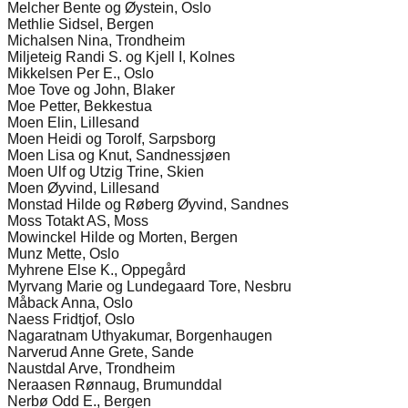
Melcher Bente og Øystein, Oslo
Methlie Sidsel, Bergen
Michalsen Nina, Trondheim
Miljeteig Randi S. og Kjell I, Kolnes
Mikkelsen Per E., Oslo
Moe Tove og John, Blaker
Moe Petter, Bekkestua
Moen Elin, Lillesand
Moen Heidi og Torolf, Sarpsborg
Moen Lisa og Knut, Sandnessjøen
Moen Ulf og Utzig Trine, Skien
Moen Øyvind, Lillesand
Monstad Hilde og Røberg Øyvind, Sandnes
Moss Totakt AS, Moss
Mowinckel Hilde og Morten, Bergen
Munz Mette, Oslo
Myhrene Else K., Oppegård
Myrvang Marie og Lundegaard Tore, Nesbru
Måback Anna, Oslo
Naess Fridtjof, Oslo
Nagaratnam Uthyakumar, Borgenhaugen
Narverud Anne Grete, Sande
Naustdal Arve, Trondheim
Neraasen Rønnaug, Brumunddal
Nerbø Odd E., Bergen