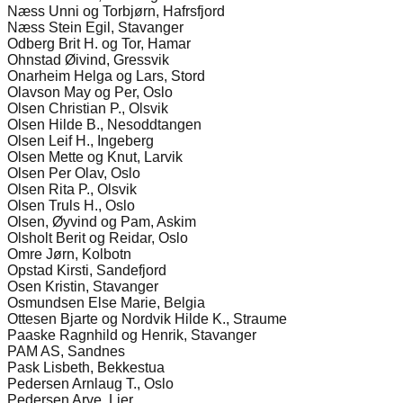
Næss Unni og Torbjørn, Hafrsfjord
Næss Stein Egil, Stavanger
Odberg Brit H. og Tor, Hamar
Ohnstad Øivind, Gressvik
Onarheim Helga og Lars, Stord
Olavson May og Per, Oslo
Olsen Christian P., Olsvik
Olsen Hilde B., Nesoddtangen
Olsen Leif H., Ingeberg
Olsen Mette og Knut, Larvik
Olsen Per Olav, Oslo
Olsen Rita P., Olsvik
Olsen Truls H., Oslo
Olsen, Øyvind og Pam, Askim
Olsholt Berit og Reidar, Oslo
Omre Jørn, Kolbotn
Opstad Kirsti, Sandefjord
Osen Kristin, Stavanger
Osmundsen Else Marie, Belgia
Ottesen Bjarte og Nordvik Hilde K., Straume
Paaske Ragnhild og Henrik, Stavanger
PAM AS, Sandnes
Pask Lisbeth, Bekkestua
Pedersen Arnlaug T., Oslo
Pedersen Arve, Lier