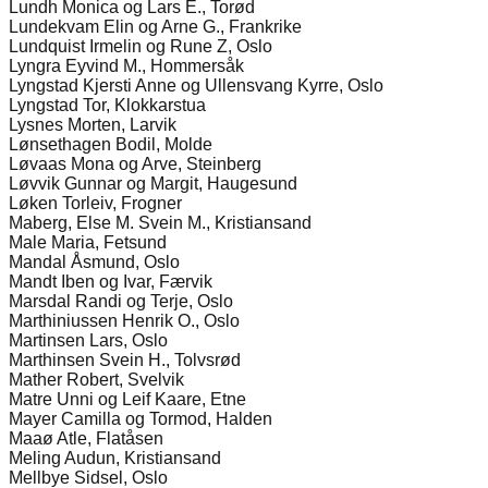
Lundh Monica og Lars E., Torød
Lundekvam Elin og Arne G., Frankrike
Lundquist Irmelin og Rune Z, Oslo
Lyngra Eyvind M., Hommersåk
Lyngstad Kjersti Anne og Ullensvang Kyrre, Oslo
Lyngstad Tor, Klokkarstua
Lysnes Morten, Larvik
Lønsethagen Bodil, Molde
Løvaas Mona og Arve, Steinberg
Løvvik Gunnar og Margit, Haugesund
Løken Torleiv, Frogner
Maberg, Else M. Svein M., Kristiansand
Male Maria, Fetsund
Mandal Åsmund, Oslo
Mandt Iben og Ivar, Færvik
Marsdal Randi og Terje, Oslo
Marthiniussen Henrik O., Oslo
Martinsen Lars, Oslo
Marthinsen Svein H., Tolvsrød
Mather Robert, Svelvik
Matre Unni og Leif Kaare, Etne
Mayer Camilla og Tormod, Halden
Maaø Atle, Flatåsen
Meling Audun, Kristiansand
Mellbye Sidsel, Oslo