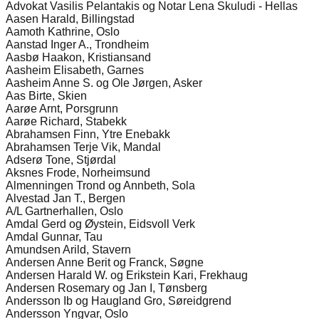
Advokat Vasilis Pelantakis og Notar Lena Skuludi - Hellas
Aasen Harald, Billingstad
Aamoth Kathrine, Oslo
Aanstad Inger A., Trondheim
Aasbø Haakon, Kristiansand
Aasheim Elisabeth, Garnes
Aasheim Anne S. og Ole Jørgen, Asker
Aas Birte, Skien
Aarøe Arnt, Porsgrunn
Aarøe Richard, Stabekk
Abrahamsen Finn, Ytre Enebakk
Abrahamsen Terje Vik, Mandal
Adserø Tone, Stjørdal
Aksnes Frode, Norheimsund
Almenningen Trond og Annbeth, Sola
Alvestad Jan T., Bergen
A/L Gartnerhallen, Oslo
Amdal Gerd og Øystein, Eidsvoll Verk
Amdal Gunnar, Tau
Amundsen Arild, Stavern
Andersen Anne Berit og Franck, Søgne
Andersen Harald W. og Erikstein Kari, Frekhaug
Andersen Rosemary og Jan I, Tønsberg
Andersson Ib og Haugland Gro, Søreidgrend
Andersson Yngvar, Oslo