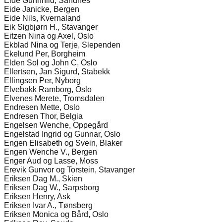
Eide Gunnhild, Sandnes
Eide Janicke, Bergen
Eide Nils, Kvernaland
Eik Sigbjørn H., Stavanger
Eitzen Nina og Axel, Oslo
Ekblad Nina og Terje, Slependen
Ekelund Per, Borgheim
Elden Sol og John C, Oslo
Ellertsen, Jan Sigurd, Stabekk
Ellingsen Per, Nyborg
Elvebakk Ramborg, Oslo
Elvenes Merete, Tromsdalen
Endresen Mette, Oslo
Endresen Thor, Belgia
Engelsen Wenche, Oppegård
Engelstad Ingrid og Gunnar, Oslo
Engen Elisabeth og Svein, Blaker
Engen Wenche V., Bergen
Enger Aud og Lasse, Moss
Erevik Gunvor og Torstein, Stavanger
Eriksen Dag M., Skien
Eriksen Dag W., Sarpsborg
Eriksen Henry, Ask
Eriksen Ivar A., Tønsberg
Eriksen Monica og Bård, Oslo