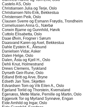
Castelo AS, Oslo
Christiansen Julia og Terje, Oslo
Christiansen Nils-Erik, Bekkestua
Christensen Peik, Oslo
Clausen Sverre og Esmann Frøydis, Trondheim
Corneliussen Anna G., Nærbø
Corwin Bjarne og Gunnhild, Høvik
Cuttolo Elisabetta, Oslo
Daae Øivin, Frogner i Sørum
Daasvand Karen og Axel, Bekkestua
Dahle Eystein K., Ålesund
Danielsen Vidar, Asker
Dalen Helge, Oslo
Dalen, Åsta og Kjell H., Oslo
Dehli Knut, Holmestrand
Drews Clemens, Tyskland
Dyrseth Geir-Rune, Oslo
Edland Britt og Arve, Bryne
Edseth Jan Tore, Skjetten
Edvardsen Tom og Vik Eilen A., Oslo
Egeland Torild og Thorstein, Kvernaland
Egenæss, Mette Marie, Pernille og Martin, Oslo
Eggesvik Tor og Myrland Synnøve, Engan
Eide Arnhild og Ingar, Oslo