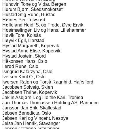
Hundvin Tone og Vidar, Bergen
Hurum Bjørn, Skedsmokorset
Hustad Stig Rune, Hustad
Høines Per, Tolvsrød
Hølleland Heidi S. og Frode, Øvre Ervik
Høstmælingen Liv og Hans, Lillehammer
Høvik Tore, Kolsås
Høyvik Egil, Harstad
Hystad Margareth, Kopervik
Hystad Anne Elise, Kopervik
Hystad Jostein, Stord
Håkonsen Hans, Oslo
Ilerød Rune, Oslo
Isingrud Katarzyna, Oslo
Iversen Knut O., Oslo
Iwersen Ralph og Forså Ragnhild, Hafrsfjord
Jacobsen Solveig, Skien
Jacobsen Thrine, Kopervik
Jaklin Asbjørn I. og Holthe Kari, Tromsø
Jan Thomas Thomassen Holding AS, Ranheim
Jansson Jan Erik, Skallestad
Jebsen Benedicte, Oslo
Jebsen Kari og Vincent, Nesøya
Jelsa Jan Henrik, Stavanger
Jensen Cathrine, Stavanger