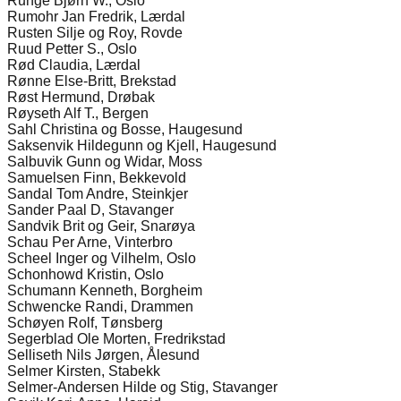
Runge Bjørn W., Oslo
Rumohr Jan Fredrik, Lærdal
Rusten Silje og Roy, Rovde
Ruud Petter S., Oslo
Rød Claudia, Lærdal
Rønne Else-Britt, Brekstad
Røst Hermund, Drøbak
Røyseth Alf T., Bergen
Sahl Christina og Bosse, Haugesund
Saksenvik Hildegunn og Kjell, Haugesund
Salbuvik Gunn og Widar, Moss
Samuelsen Finn, Bekkevold
Sandal Tom Andre, Steinkjer
Sander Paal D, Stavanger
Sandvik Brit og Geir, Snarøya
Schau Per Arne, Vinterbro
Scheel Inger og Vilhelm, Oslo
Schonhowd Kristin, Oslo
Schumann Kenneth, Borgheim
Schwencke Randi, Drammen
Schøyen Rolf, Tønsberg
Segerblad Ole Morten, Fredrikstad
Selliseth Nils Jørgen, Ålesund
Selmer Kirsten, Stabekk
Selmer-Andersen Hilde og Stig, Stavanger