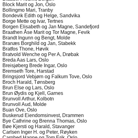
Block Marit og Jon, Oslo
Bollingmo Mari, Tranby
Bondevik Edith og Helge, Sandvika
Borge Mette og Ivar, Tertnes
Borgen Elisabeth og Jan Magne, Sandefjord
Braathen Åse Marit og Tor Magne, Fevik
Brandt Ingunn og Bengt, Molde
Branæs Borghild og Jan, Stabekk
Bratfos Thone, Høvik
Bratvold Wenche og Per A, Drøbak
Breda Aas Lars, Oslo
Breisjøberg Brede Ingar, Oslo
Bremseth Tore, Harstad
Bringsjord Vebjørn og Falkum Tove, Oslo
Broch Harald, Tønsberg
Brun Else og Lars, Oslo
Brun Øydis og Kjell, Garnes
Brunvoll Arthur, Kolbotn
Brunvoll Aud, Molde
Buan Ove, Oslo
Buskerud Eiendomsinvest, Drammen
Bye Cathrine og Brenna Thomas, Oslo
Bøe Kjersti og Harald, Stavanger
Carlsen Inger H. og Peter, Røyken
Carnhed Hanne og Tom Erik, Oslo