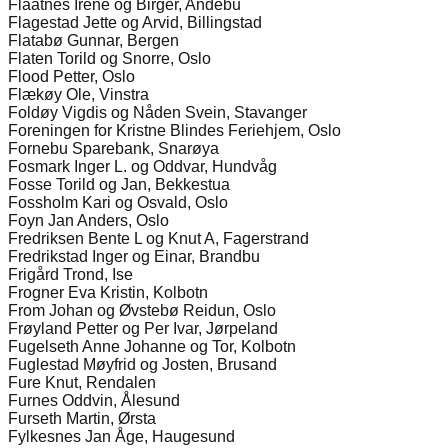
Flaatnes Irene og Birger, Andebu
Flagestad Jette og Arvid, Billingstad
Flatabø Gunnar, Bergen
Flaten Torild og Snorre, Oslo
Flood Petter, Oslo
Flækøy Ole, Vinstra
Foldøy Vigdis og Nåden Svein, Stavanger
Foreningen for Kristne Blindes Feriehjem, Oslo
Fornebu Sparebank, Snarøya
Fosmark Inger L. og Oddvar, Hundvåg
Fosse Torild og Jan, Bekkestua
Fossholm Kari og Osvald, Oslo
Foyn Jan Anders, Oslo
Fredriksen Bente L og Knut A, Fagerstrand
Fredrikstad Inger og Einar, Brandbu
Frigård Trond, Ise
Frogner Eva Kristin, Kolbotn
From Johan og Øvstebø Reidun, Oslo
Frøyland Petter og Per Ivar, Jørpeland
Fugelseth Anne Johanne og Tor, Kolbotn
Fuglestad Møyfrid og Josten, Brusand
Fure Knut, Rendalen
Furnes Oddvin, Ålesund
Furseth Martin, Ørsta
Fylkesnes Jan Åge, Haugesund