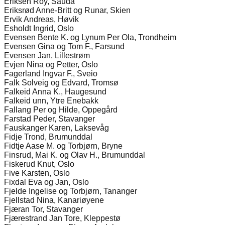
Eriksen Roy, Sauda
Eriksrød Anne-Britt og Runar, Skien
Ervik Andreas, Høvik
Esholdt Ingrid, Oslo
Evensen Bente K. og Lynum Per Ola, Trondheim
Evensen Gina og Tom F., Farsund
Evensen Jan, Lillestrøm
Evjen Nina og Petter, Oslo
Fagerland Ingvar F., Sveio
Falk Solveig og Edvard, Tromsø
Falkeid Anna K., Haugesund
Falkeid unn, Ytre Enebakk
Fallang Per og Hilde, Oppegård
Farstad Peder, Stavanger
Fauskanger Karen, Laksevåg
Fidje Trond, Brumunddal
Fidtje Aase M. og Torbjørn, Bryne
Finsrud, Mai K. og Olav H., Brumunddal
Fiskerud Knut, Oslo
Five Karsten, Oslo
Fixdal Eva og Jan, Oslo
Fjelde Ingelise og Torbjørn, Tananger
Fjellstad Nina, Kanariøyene
Fjæran Tor, Stavanger
Fjærestrand Jan Tore, Kleppestø