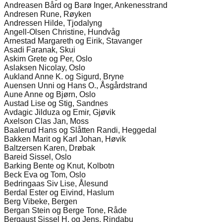
Andreasen Bård og Barø Inger, Ankenesstrand
Andresen Rune, Røyken
Andressen Hilde, Tjodalyng
Angell-Olsen Christine, Hundvåg
Arnestad Margareth og Eirik, Stavanger
Asadi Faranak, Skui
Askim Grete og Per, Oslo
Aslaksen Nicolay, Oslo
Aukland Anne K. og Sigurd, Bryne
Auensen Unni og Hans O., Åsgårdstrand
Aune Anne og Bjørn, Oslo
Austad Lise og Stig, Sandnes
Avdagic Jilduza og Emir, Gjøvik
Axelson Clas Jan, Moss
Baalerud Hans og Slåtten Randi, Heggedal
Bakken Marit og Karl Johan, Høvik
Baltzersen Karen, Drøbak
Bareid Sissel, Oslo
Barking Bente og Knut, Kolbotn
Beck Eva og Tom, Oslo
Bedringaas Siv Lise, Ålesund
Berdal Ester og Eivind, Haslum
Berg Vibeke, Bergen
Bergan Stein og Berge Tone, Råde
Bergaust Sissel H. og Jens, Rindabu