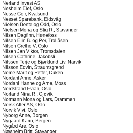
Nerland Invest AS
Nesheim Elef, Oslo
Nesse Geir, Kvalsund
Nesset Sparebank, Eidsvåg
Nielsen Bente og Odd, Oslo
Nielsen Mona og Stig R., Stavanger
Nilsen Dagfinn, Hønefoss
Nilsen Elin B. og Per, Trollåsen
Nilsen Grethe V, Oslo
Nilsen Jan Viktor, Tromsdalen
Nilsen Cathrine, Jakobsli
Nilssen Terje og Bjørklund Liv, Narvik
Nilsson Edvin, Straumsgrend
Nome Marit og Petter, Duken
Nordahl Anne, Asker
Nordahl Hanne og Arne, Moss
Nordstrand Evian, Oslo
Norland Nina R., Gjøvik
Normann Mona og Lars, Drammen
Norsk Aller AS, Oslo
Norvik Vivi, Oslo
Nyborg Anne, Borgen
Nygaard Karin, Bergen
Nygård Are, Oslo
Næsheim Britt, Stavanger