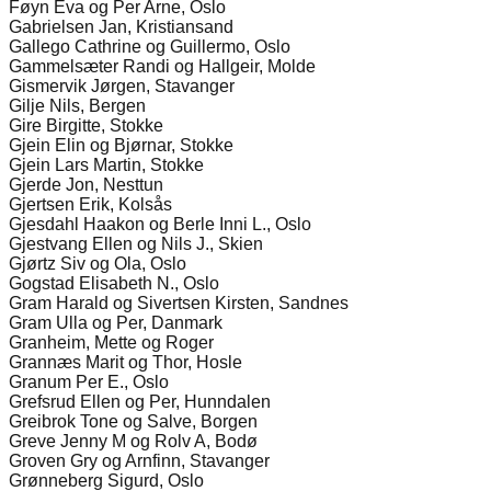
Føyn Eva og Per Arne, Oslo
Gabrielsen Jan, Kristiansand
Gallego Cathrine og Guillermo, Oslo
Gammelsæter Randi og Hallgeir, Molde
Gismervik Jørgen, Stavanger
Gilje Nils, Bergen
Gire Birgitte, Stokke
Gjein Elin og Bjørnar, Stokke
Gjein Lars Martin, Stokke
Gjerde Jon, Nesttun
Gjertsen Erik, Kolsås
Gjesdahl Haakon og Berle Inni L., Oslo
Gjestvang Ellen og Nils J., Skien
Gjørtz Siv og Ola, Oslo
Gogstad Elisabeth N., Oslo
Gram Harald og Sivertsen Kirsten, Sandnes
Gram Ulla og Per, Danmark
Granheim, Mette og Roger
Grannæs Marit og Thor, Hosle
Granum Per E., Oslo
Grefsrud Ellen og Per, Hunndalen
Greibrok Tone og Salve, Borgen
Greve Jenny M og Rolv A, Bodø
Groven Gry og Arnfinn, Stavanger
Grønneberg Sigurd, Oslo