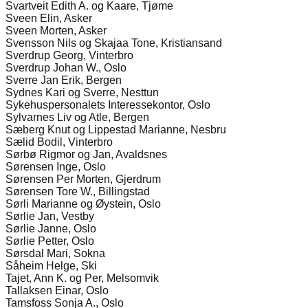
Svartveit Edith A. og Kaare, Tjøme
Sveen Elin, Asker
Sveen Morten, Asker
Svensson Nils og Skajaa Tone, Kristiansand
Sverdrup Georg, Vinterbro
Sverdrup Johan W., Oslo
Sverre Jan Erik, Bergen
Sydnes Kari og Sverre, Nesttun
Sykehuspersonalets Interessekontor, Oslo
Sylvarnes Liv og Atle, Bergen
Sæberg Knut og Lippestad Marianne, Nesbru
Sælid Bodil, Vinterbro
Sørbø Rigmor og Jan, Avaldsnes
Sørensen Inge, Oslo
Sørensen Per Morten, Gjerdrum
Sørensen Tore W., Billingstad
Sørli Marianne og Øystein, Oslo
Sørlie Jan, Vestby
Sørlie Janne, Oslo
Sørlie Petter, Oslo
Sørsdal Mari, Sokna
Såheim Helge, Ski
Tajet, Ann K. og Per, Melsomvik
Tallaksen Einar, Oslo
Tamsfoss Sonja A., Oslo