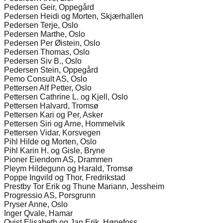
Pedersen Geir, Oppegård
Pedersen Heidi og Morten, Skjærhallen
Pedersen Terje, Oslo
Pedersen Marthe, Oslo
Pedersen Per Øistein, Oslo
Pedersen Thomas, Oslo
Pedersen Siv B., Oslo
Pedersen Stein, Oppegård
Pemo Consult AS, Oslo
Pettersen Alf Petter, Oslo
Pettersen Cathrine L. og Kjell, Oslo
Pettersen Halvard, Tromsø
Pettersen Kari og Per, Asker
Pettersen Siri og Arne, Hommelvik
Pettersen Vidar, Korsvegen
Pihl Hilde og Morten, Oslo
Pihl Karin H. og Gisle, Bryne
Pioner Eiendom AS, Drammen
Pleym Hildegunn og Harald, Tromsø
Poppe Ingvild og Thor, Fredrikstad
Prestby Tor Erik og Thune Mariann, Jessheim
Progressio AS, Porsgrunn
Pryser Anne, Oslo
Inger Qvale, Hamar
Qvist Elisabeth og Jan Erik, Hønefoss