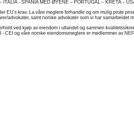
 ITALIA - SPANIA MED ØYENE – PORTUGAL – KRETA – US
iller EU's krav. La våre meglere forhandle og om mulig prute pr
otarer/advokater, samt norske advokater som vi har samarbeidet 
old ved kjøp av eiendom i utlandet og sammen kvalitetssikrer 
I - CEI og våre norske eiendomsmeglere er medlemmer av NEF