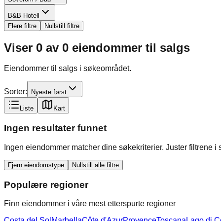
B&B Hotell
Flere filtre
Nullstill filtre
Viser
0
av
0
eiendommer til salgs
Eiendommer til salgs i søkeområdet.
Sorter:
Nyeste først
Liste
Kart
Ingen resultater funnet
Ingen eiendommer matcher dine søkekriterier. Juster filtrene i st
Fjern eiendomstype
Nullstill alle filtre
Populære regioner
Finn eiendommer i våre mest etterspurte regioner
Costa del Sol
Marbella
Côte d'Azur
Provence
Toscana
Lago di 