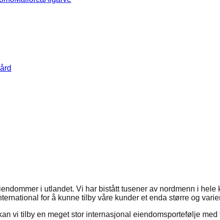
ård
eiendommer i utlandet. Vi har bistått tusener av nordmenn i hel
ernational for å kunne tilby våre kunder et enda større og varie
kan vi tilby en meget stor internasjonal eiendomsportefølje me