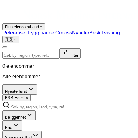
Finn eiendom/Land
Referanser
Trygg handel
Om oss
Nyheter
Bestill visning
🇳🇴
Filter
0
eiendommer
Alle eiendommer
Nyeste først
B&B Hotell
×
Beliggenhet
Pris
Soverom / Bad