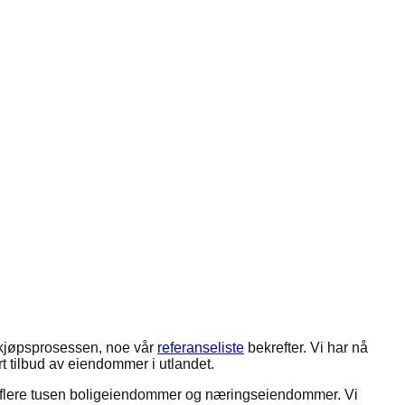
e kjøpsprosessen, noe vår
referanseliste
bekrefter. Vi har nå
rt tilbud av eiendommer i utlandet.
d flere tusen boligeiendommer og næringseiendommer. Vi