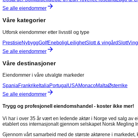
Se alle eiendommer
Våre kategorier
Utforsk eiendommer etter livsstil og type
Prestisje
Nybygg
Golf
Enebolig
Leilighet
Slott & vingård
Slott
Ving
Se alle eiendommer
Våre destinasjoner
Eiendommer i våre utvalgte markeder
Spania
Frankrike
Italia
Portugal
USA
Monaco
Malta
Østerrike
Se alle eiendommer
Trygg og profesjonell eiendomshandel - koster ikke mer!
Vi har i over 35 år vært en ledende aktør i Norge ved salg av 
etablert oss internasjonalt gjennom selskapet Norsk Megling Int
Gjennom vårt samarbeid med de største aktørene i markedet, 