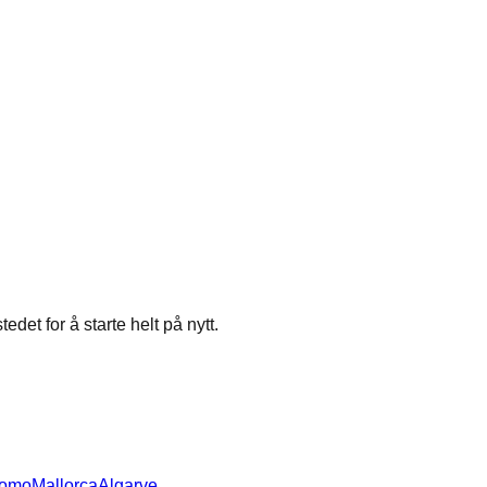
edet for å starte helt på nytt.
Como
Mallorca
Algarve