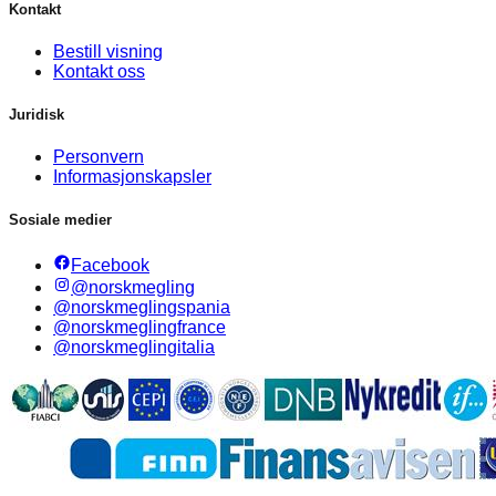
Kontakt
Bestill visning
Kontakt oss
Juridisk
Personvern
Informasjonskapsler
Sosiale medier
Facebook
@norskmegling
@norskmeglingspania
@norskmeglingfrance
@norskmeglingitalia