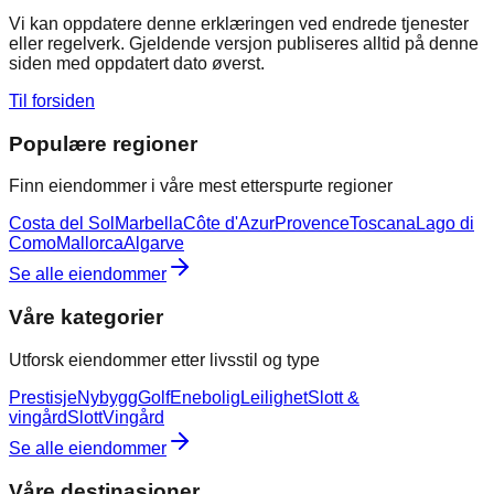
Vi kan oppdatere denne erklæringen ved endrede tjenester
eller regelverk. Gjeldende versjon publiseres alltid på denne
siden med oppdatert dato øverst.
Til forsiden
Populære regioner
Finn eiendommer i våre mest etterspurte regioner
Costa del Sol
Marbella
Côte d'Azur
Provence
Toscana
Lago di
Como
Mallorca
Algarve
Se alle eiendommer
Våre kategorier
Utforsk eiendommer etter livsstil og type
Prestisje
Nybygg
Golf
Enebolig
Leilighet
Slott &
vingård
Slott
Vingård
Se alle eiendommer
Våre destinasjoner