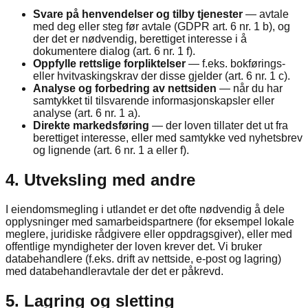
Svare på henvendelser og tilby tjenester
— avtale
med deg eller steg før avtale (GDPR art. 6 nr. 1 b), og
der det er nødvendig, berettiget interesse i å
dokumentere dialog (art. 6 nr. 1 f).
Oppfylle rettslige forpliktelser
— f.eks. bokførings-
eller hvitvaskingskrav der disse gjelder (art. 6 nr. 1 c).
Analyse og forbedring av nettsiden
— når du har
samtykket til tilsvarende informasjonskapsler eller
analyse (art. 6 nr. 1 a).
Direkte markedsføring
— der loven tillater det ut fra
berettiget interesse, eller med samtykke ved nyhetsbrev
og lignende (art. 6 nr. 1 a eller f).
4. Utveksling med andre
I eiendomsmegling i utlandet er det ofte nødvendig å dele
opplysninger med samarbeidspartnere (for eksempel lokale
meglere, juridiske rådgivere eller oppdragsgiver), eller med
offentlige myndigheter der loven krever det. Vi bruker
databehandlere (f.eks. drift av nettside, e-post og lagring)
med databehandleravtale der det er påkrevd.
5. Lagring og sletting