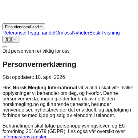
Finn eiendom/Land
Referanser
Trygg handel
Om oss
Nyheter
Bestill visning
🇳🇴
Ditt personvern er viktig for oss
Personvernerklæring
Sist oppdatert: 10. april 2026
Hos
Norsk Megling International
vil vi at du skal vite hvilke
opplysninger vi behandler om deg, og hvorfor. Denne
personvernerklæringen gjelder for bruk av nettsiden
norskmegling.no og tilhørende tjenester, herunder
henvendelser, nyhetsbrev der det er aktuelt, og oppfølging i
forbindelse med kjøp og salg av eiendom i utlandet.
Behandlingen skal følge personopplysningsloven og EU-
forordning 2016/679 (GDPR). Les også vår oversikt over
informasjonskapsler
.