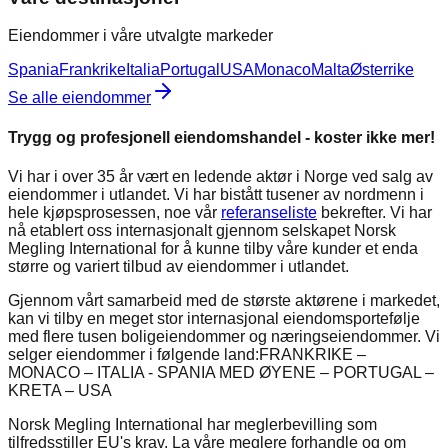
Eiendommer i våre utvalgte markeder
Spania
Frankrike
Italia
Portugal
USA
Monaco
Malta
Østerrike
Se alle eiendommer
Trygg og profesjonell eiendomshandel - koster ikke mer!
Vi har i over 35 år vært en ledende aktør i Norge ved salg av
eiendommer i utlandet. Vi har bistått tusener av nordmenn i
hele kjøpsprosessen, noe vår
referanseliste
bekrefter. Vi har
nå etablert oss internasjonalt gjennom selskapet Norsk
Megling International for å kunne tilby våre kunder et enda
større og variert tilbud av eiendommer i utlandet.
Gjennom vårt samarbeid med de største aktørene i markedet,
kan vi tilby en meget stor internasjonal eiendomsportefølje
med flere tusen boligeiendommer og næringseiendommer. Vi
selger eiendommer i følgende land:
FRANKRIKE –
MONACO – ITALIA - SPANIA MED ØYENE – PORTUGAL –
KRETA – USA
Norsk Megling International har meglerbevilling som
tilfredsstiller EU's krav. La våre meglere forhandle og om