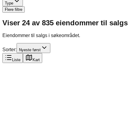
Type
Flere filtre
Viser
24
av
835
eiendommer til salgs
Eiendommer til salgs i søkeområdet.
Sorter:
Nyeste først
Liste
Kart