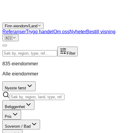
Finn eiendom/Land
Referanser
Trygg handel
Om oss
Nyheter
Bestill visning
🇳🇴
Filter
835
eiendommer
Alle eiendommer
Nyeste først
Beliggenhet
Pris
Soverom / Bad