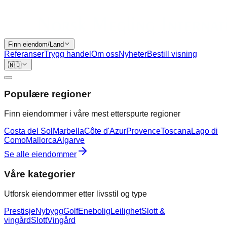
Finn eiendom/Land
Referanser
Trygg handel
Om oss
Nyheter
Bestill visning
🇳🇴
Populære regioner
Finn eiendommer i våre mest etterspurte regioner
Costa del Sol
Marbella
Côte d'Azur
Provence
Toscana
Lago di
Como
Mallorca
Algarve
Se alle eiendommer
Våre kategorier
Utforsk eiendommer etter livsstil og type
Prestisje
Nybygg
Golf
Enebolig
Leilighet
Slott &
vingård
Slott
Vingård