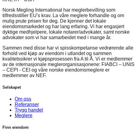
Norsk Megling International har meglerbevilling som
tilfredsstiller EU's krav. La våre meglere forhandle og om
mulig prute prisen for deg. De kjenner det lokale
eiendomsmarkedet og har lang erfaring. Vi har engasjert
dyktige medhjelpere, lokale notarer/advokater, samt norske
advokater som vi har samarbeidet med i mange år.
Sammen med disse har vi spisskompetanse vedrørende alle
forhold ved kjøp av eiendom i utlandet og sammen
kvalitetssikrer vi kjøpsprosessen fra A til Å. Vi er medlemmer
av de internasjonale meglerorganisasjonene: FIABCI – UNIS
– CEPI - CEI og våre norske eiendomsmeglere er
medlemmer av NEF.
Selskapet
Om oss
Referanser
Trygg handel
Meglere
Finn eiendom