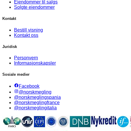
Eiendommer til salgs
Solgte eiendommer
Kontakt
Bestill visning
Kontakt oss
Juridisk
Personvern
Informasjonskapsler
Sosiale medier
Facebook
@norskmegling
@norskmeglingspania
@norskmeglingfrance
@norskmeglingitalia