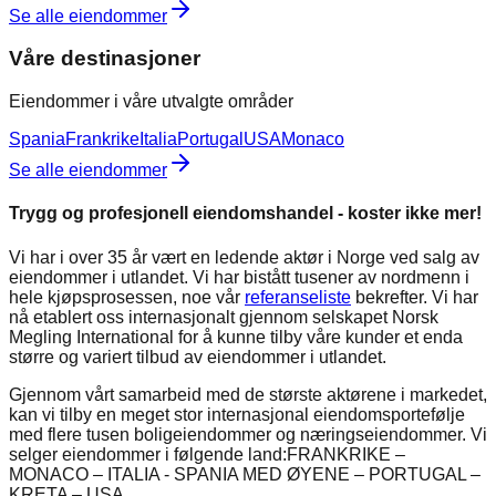
Se alle eiendommer
Våre destinasjoner
Eiendommer i våre utvalgte områder
Spania
Frankrike
Italia
Portugal
USA
Monaco
Se alle eiendommer
Trygg og profesjonell eiendomshandel - koster ikke mer!
Vi har i over 35 år vært en ledende aktør i Norge ved salg av
eiendommer i utlandet. Vi har bistått tusener av nordmenn i
hele kjøpsprosessen, noe vår
referanseliste
bekrefter. Vi har
nå etablert oss internasjonalt gjennom selskapet Norsk
Megling International for å kunne tilby våre kunder et enda
større og variert tilbud av eiendommer i utlandet.
Gjennom vårt samarbeid med de største aktørene i markedet,
kan vi tilby en meget stor internasjonal eiendomsportefølje
med flere tusen boligeiendommer og næringseiendommer. Vi
selger eiendommer i følgende land:
FRANKRIKE –
MONACO – ITALIA - SPANIA MED ØYENE – PORTUGAL –
KRETA – USA