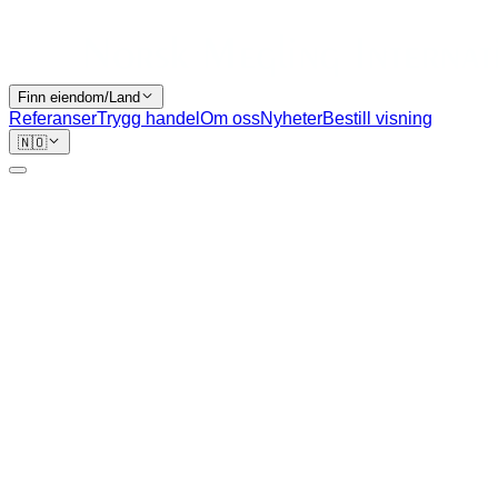
Finn eiendom/Land
Referanser
Trygg handel
Om oss
Nyheter
Bestill visning
🇳🇴
Skatter og avgifter ved kjøp av eiendom i
utlandet
En komplett oversikt over skatter, avgifter og omkostninger
ved kjøp og eie av eiendom i Frankrike, Spania, Italia,
Portugal, Hellas og USA.
15. februar 2024
·
3 min
lesetid