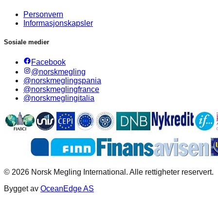
Personvern
Informasjonskapsler
Sosiale medier
Facebook
@norskmegling
@norskmeglingspania
@norskmeglingfrance
@norskmeglingitalia
©
2026
Norsk Megling International. Alle rettigheter reservert.
Bygget av
OceanEdge AS