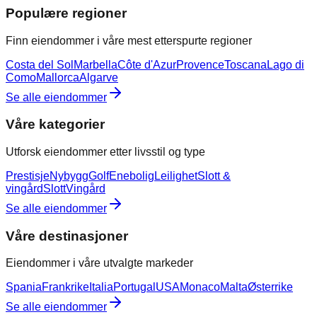
Populære regioner
Finn eiendommer i våre mest etterspurte regioner
Costa del Sol
Marbella
Côte d'Azur
Provence
Toscana
Lago di
Como
Mallorca
Algarve
Se alle eiendommer
Våre kategorier
Utforsk eiendommer etter livsstil og type
Prestisje
Nybygg
Golf
Enebolig
Leilighet
Slott &
vingård
Slott
Vingård
Se alle eiendommer
Våre destinasjoner
Eiendommer i våre utvalgte markeder
Spania
Frankrike
Italia
Portugal
USA
Monaco
Malta
Østerrike
Se alle eiendommer