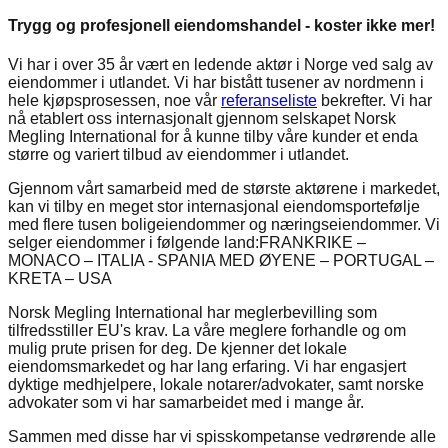
Trygg og profesjonell eiendomshandel - koster ikke mer!
Vi har i over 35 år vært en ledende aktør i Norge ved salg av
eiendommer i utlandet. Vi har bistått tusener av nordmenn i
hele kjøpsprosessen, noe vår
referanseliste
bekrefter. Vi har
nå etablert oss internasjonalt gjennom selskapet Norsk
Megling International for å kunne tilby våre kunder et enda
større og variert tilbud av eiendommer i utlandet.
Gjennom vårt samarbeid med de største aktørene i markedet,
kan vi tilby en meget stor internasjonal eiendomsportefølje
med flere tusen boligeiendommer og næringseiendommer. Vi
selger eiendommer i følgende land:
FRANKRIKE –
MONACO – ITALIA - SPANIA MED ØYENE – PORTUGAL –
KRETA – USA
Norsk Megling International har meglerbevilling som
tilfredsstiller EU's krav. La våre meglere forhandle og om
mulig prute prisen for deg. De kjenner det lokale
eiendomsmarkedet og har lang erfaring. Vi har engasjert
dyktige medhjelpere, lokale notarer/advokater, samt norske
advokater som vi har samarbeidet med i mange år.
Sammen med disse har vi spisskompetanse vedrørende alle