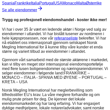
Spania
Frankrike
Italia
Portugal
USA
Monaco
Malta
Østerrike
Se alle eiendommer
Trygg og profesjonell eiendomshandel - koster ikke mer!
Vi har i over 35 år vært en ledende aktør i Norge ved salg av
eiendommer i utlandet. Vi har bistått tusener av nordmenn i
hele kjøpsprosessen, noe vår
referanseliste
bekrefter. Vi har
nå etablert oss internasjonalt gjennom selskapet Norsk
Megling International for å kunne tilby våre kunder et enda
større og variert tilbud av eiendommer i utlandet.
Gjennom vårt samarbeid med de største aktørene i markedet,
kan vi tilby en meget stor internasjonal eiendomsportefølje
med flere tusen boligeiendommer og næringseiendommer. Vi
selger eiendommer i følgende land:
FRANKRIKE –
MONACO – ITALIA - SPANIA MED ØYENE – PORTUGAL –
KRETA – USA
Norsk Megling International har meglerbevilling som
tilfredsstiller EU's krav. La våre meglere forhandle og om
mulig prute prisen for deg. De kjenner det lokale
eiendomsmarkedet og har lang erfaring. Vi har engasjert
dyktige medhjelpere, lokale notarer/advokater, samt norske