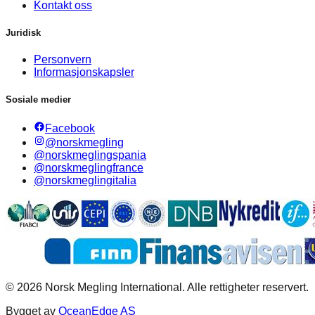
Kontakt oss
Juridisk
Personvern
Informasjonskapsler
Sosiale medier
Facebook
@norskmegling
@norskmeglingspania
@norskmeglingfrance
@norskmeglingitalia
©
2026
Norsk Megling International. Alle rettigheter reservert.
Bygget av
OceanEdge AS