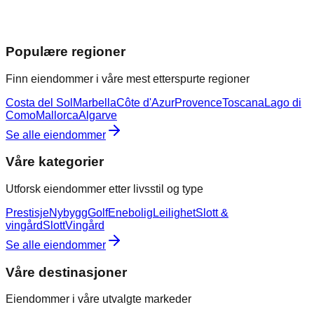
Populære regioner
Finn eiendommer i våre mest etterspurte regioner
Costa del Sol
Marbella
Côte d'Azur
Provence
Toscana
Lago di
Como
Mallorca
Algarve
Se alle eiendommer
Våre kategorier
Utforsk eiendommer etter livsstil og type
Prestisje
Nybygg
Golf
Enebolig
Leilighet
Slott &
vingård
Slott
Vingård
Se alle eiendommer
Våre destinasjoner
Eiendommer i våre utvalgte markeder