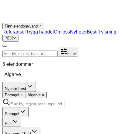
Finn eiendom/Land
Referanser
Trygg handel
Om oss
Nyheter
Bestill visning
🇳🇴
Filter
6
eiendommer
i Algarve
Nyeste først
Portugal
×
Algarve
×
Portugal
Pris
Soverom / Bad