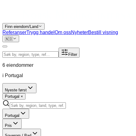
Finn eiendom/Land
Referanser
Trygg handel
Om oss
Nyheter
Bestill visning
🇳🇴
Filter
6
eiendommer
i Portugal
Nyeste først
Portugal
×
Portugal
Pris
Soverom / Bad