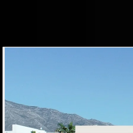
Finn eiendom/Land
Referanser
Trygg handel
Om oss
Nyheter
Bestill visning
🇳🇴