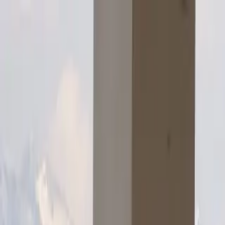
Finn eiendom/Land
Referanser
Trygg handel
Om oss
Nyheter
Bestill visning
🇳🇴
Hjem
Eiendommer
Eiendommer
Italia
Italia
Eiendom i Italia
Se alle eiendommer i Italia
Eiendommer til salgs i Italia