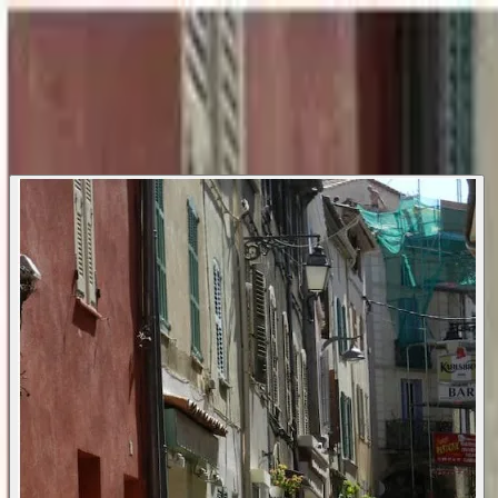
Finn eiendom/Land
Referanser
Trygg handel
Om oss
Nyheter
Bestill visning
🇳🇴