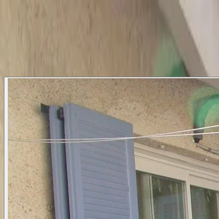
Finn eiendom/Land
Referanser
Trygg handel
Om oss
Nyheter
Bestill visning
🇳🇴