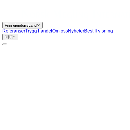
Finn eiendom/Land
Referanser
Trygg handel
Om oss
Nyheter
Bestill visning
🇳🇴