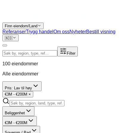
Finn eiendom/Land
Referanser
Trygg handel
Om oss
Nyheter
Bestill visning
🇳🇴
Filter
100
eiendommer
Alle eiendommer
Pris: Lav til høy
€3M - €200M
×
Beliggenhet
€3M - €200M
Soverom / Bad