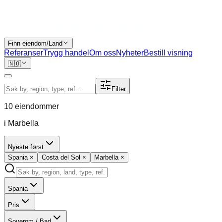
Finn eiendom/Land
Referanser
Trygg handel
Om oss
Nyheter
Bestill visning
🇳🇴
Filter
10
eiendommer
i Marbella
Nyeste først
Spania
×
Costa del Sol
×
Marbella
×
Spania
Pris
Soverom / Bad