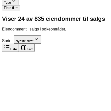
Type
Flere filtre
Viser
24
av
835
eiendommer til salgs
Eiendommer til salgs i søkeområdet.
Sorter:
Nyeste først
Liste
Kart