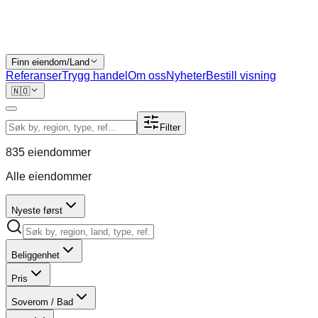
Finn eiendom/Land
Referanser
Trygg handel
Om oss
Nyheter
Bestill visning
🇳🇴
Filter
835
eiendommer
Alle eiendommer
Nyeste først
Beliggenhet
Pris
Soverom / Bad